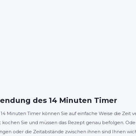
14
0
:
MINUTEN
SEKUNDEN
Start
Zurücksetzen
Einstellu
endung des 14 Minuten Timer
14 Minuten Timer können Sie auf einfache Weise die Zeit ve
ht kochen Sie und müssen das Rezept genau befolgen. Oder
gen oder die Zeitabstände zwischen ihnen sind Ihnen wicht