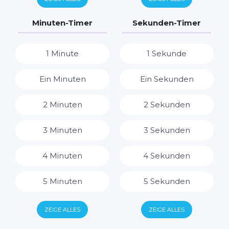
7 Tage
7 Stunden
Minuten-Timer
Sekunden-Timer
8 Stunden
1 Minute
1 Sekunde
9 Stunden
Ein Minuten
Ein Sekunden
10 Stunden
2 Minuten
2 Sekunden
11 Stunden
3 Minuten
3 Sekunden
12 Stunden
4 Minuten
4 Sekunden
13 Stunden
5 Minuten
5 Sekunden
14 Stunden
6 Minuten
6 Sekunden
ZEIGE ALLES
ZEIGE ALLES
15 Stunden