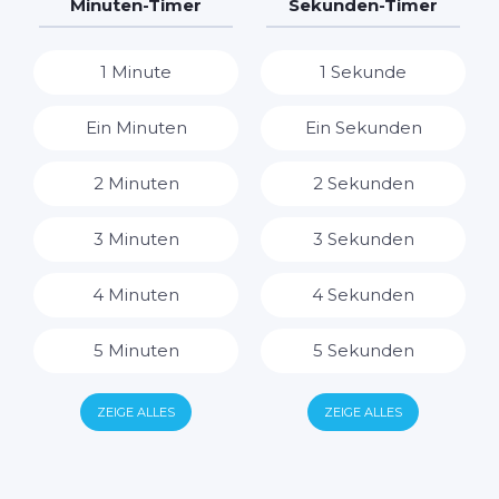
7 Tage
7 Stunden
Minuten-Timer
Sekunden-Timer
8 Stunden
1 Minute
1 Sekunde
9 Stunden
Ein Minuten
Ein Sekunden
10 Stunden
2 Minuten
2 Sekunden
11 Stunden
3 Minuten
3 Sekunden
12 Stunden
4 Minuten
4 Sekunden
13 Stunden
5 Minuten
5 Sekunden
14 Stunden
6 Minuten
6 Sekunden
ZEIGE ALLES
ZEIGE ALLES
15 Stunden
7 Minuten
7 Sekunden