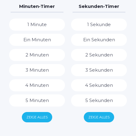
7 Tage
7 Stunden
Minuten-Timer
Sekunden-Timer
8 Stunden
1 Minute
1 Sekunde
9 Stunden
Ein Minuten
Ein Sekunden
10 Stunden
2 Minuten
2 Sekunden
11 Stunden
3 Minuten
3 Sekunden
12 Stunden
4 Minuten
4 Sekunden
13 Stunden
5 Minuten
5 Sekunden
14 Stunden
6 Minuten
6 Sekunden
ZEIGE ALLES
ZEIGE ALLES
15 Stunden
7 Minuten
7 Sekunden