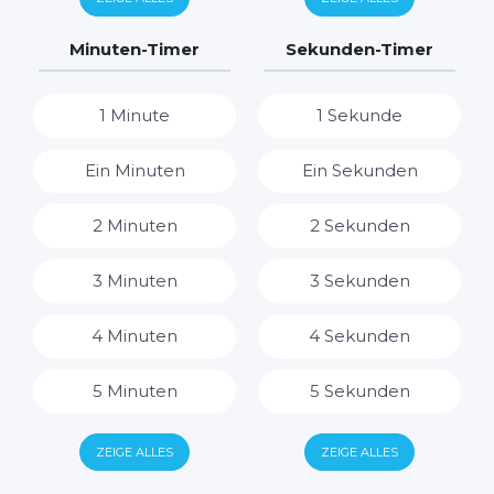
7 Tage
7 Stunden
Minuten-Timer
Sekunden-Timer
8 Stunden
1 Minute
1 Sekunde
9 Stunden
Ein Minuten
Ein Sekunden
10 Stunden
2 Minuten
2 Sekunden
11 Stunden
3 Minuten
3 Sekunden
12 Stunden
4 Minuten
4 Sekunden
13 Stunden
5 Minuten
5 Sekunden
14 Stunden
6 Minuten
6 Sekunden
ZEIGE ALLES
ZEIGE ALLES
15 Stunden