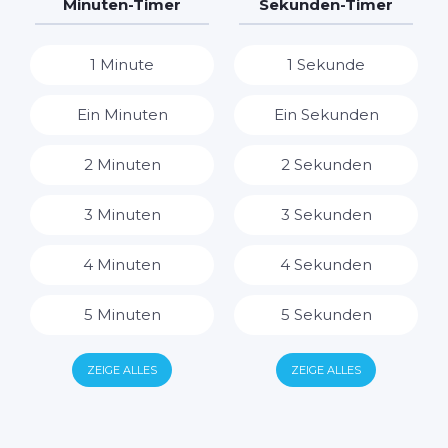
7 Tage
7 Stunden
Minuten-Timer
Sekunden-Timer
8 Stunden
1 Minute
1 Sekunde
9 Stunden
Ein Minuten
Ein Sekunden
10 Stunden
2 Minuten
2 Sekunden
11 Stunden
3 Minuten
3 Sekunden
12 Stunden
4 Minuten
4 Sekunden
13 Stunden
5 Minuten
5 Sekunden
14 Stunden
6 Minuten
6 Sekunden
ZEIGE ALLES
ZEIGE ALLES
15 Stunden
7 Minuten
7 Sekunden