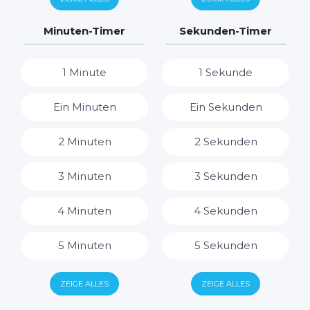
7 Tage
7 Stunden
Minuten-Timer
Sekunden-Timer
8 Stunden
1 Minute
1 Sekunde
9 Stunden
Ein Minuten
Ein Sekunden
10 Stunden
2 Minuten
2 Sekunden
11 Stunden
3 Minuten
3 Sekunden
12 Stunden
4 Minuten
4 Sekunden
13 Stunden
5 Minuten
5 Sekunden
14 Stunden
6 Minuten
6 Sekunden
ZEIGE ALLES
ZEIGE ALLES
15 Stunden