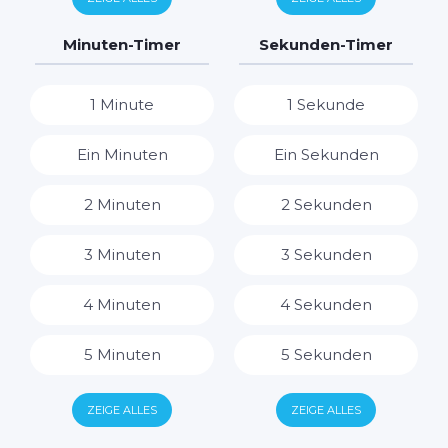
7 Tage
7 Stunden
Minuten-Timer
Sekunden-Timer
8 Stunden
1 Minute
1 Sekunde
9 Stunden
Ein Minuten
Ein Sekunden
10 Stunden
2 Minuten
2 Sekunden
11 Stunden
3 Minuten
3 Sekunden
12 Stunden
4 Minuten
4 Sekunden
13 Stunden
5 Minuten
5 Sekunden
14 Stunden
6 Minuten
6 Sekunden
ZEIGE ALLES
ZEIGE ALLES
15 Stunden