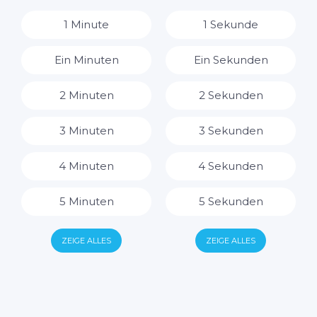
8 Stunden
1 Minute
1 Sekunde
9 Stunden
Ein Minuten
Ein Sekunden
10 Stunden
2 Minuten
2 Sekunden
11 Stunden
3 Minuten
3 Sekunden
12 Stunden
4 Minuten
4 Sekunden
13 Stunden
5 Minuten
5 Sekunden
14 Stunden
6 Minuten
6 Sekunden
ZEIGE ALLES
ZEIGE ALLES
15 Stunden
7 Minuten
7 Sekunden
16 Stunden
8 Minuten
8 Sekunden