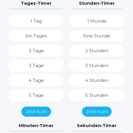
Tages-Timer
Stunden-Timer
1 Tag
1 Stunde
Ein Tages
Eine Stunde
2 Tage
2 Stunden
3 Tage
3 Stunden
4 Tage
4 Stunden
5 Tage
5 Stunden
6 Tage
6 Stunden
ZEIGE ALLES
ZEIGE ALLES
7 Tage
7 Stunden
Minuten-Timer
Sekunden-Timer