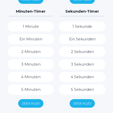
7 Tage
7 Stunden
Minuten-Timer
Sekunden-Timer
8 Stunden
1 Minute
1 Sekunde
9 Stunden
Ein Minuten
Ein Sekunden
10 Stunden
2 Minuten
2 Sekunden
11 Stunden
3 Minuten
3 Sekunden
12 Stunden
4 Minuten
4 Sekunden
13 Stunden
5 Minuten
5 Sekunden
14 Stunden
6 Minuten
6 Sekunden
ZEIGE ALLES
ZEIGE ALLES
15 Stunden