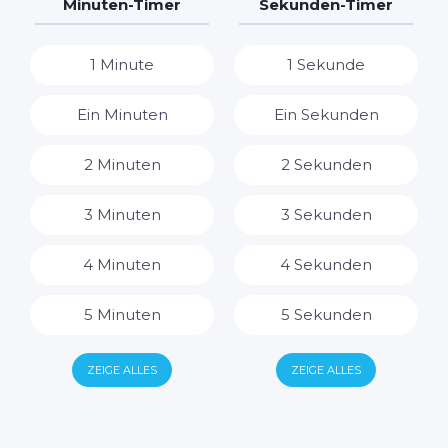
7 Tage
7 Stunden
Minuten-Timer
Sekunden-Timer
8 Stunden
1 Minute
1 Sekunde
9 Stunden
Ein Minuten
Ein Sekunden
10 Stunden
2 Minuten
2 Sekunden
11 Stunden
3 Minuten
3 Sekunden
12 Stunden
4 Minuten
4 Sekunden
13 Stunden
5 Minuten
5 Sekunden
14 Stunden
6 Minuten
6 Sekunden
ZEIGE ALLES
ZEIGE ALLES
15 Stunden
7 Minuten
7 Sekunden