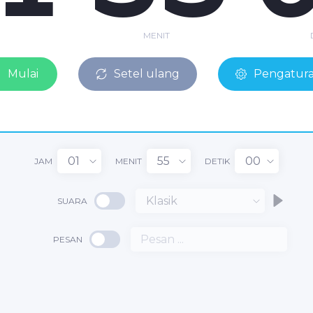
MENIT
Mulai
Setel ulang
Pengatur
01
55
00
JAM
MENIT
DETIK
Klasik
SUARA
1
PESAN
55
:
: