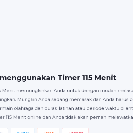
MENIT
Mulai
Setel ulang
Pengatur
 menggunakan Timer 115 Menit
15 Menit memungkinkan Anda untuk dengan mudah melacak
tungkan. Mungkin Anda sedang memasak dan Anda harus be
main olahraga dan durasi latihan atau periode waktu di an
er 115 Menit online dan Anda tidak akan pernah melewatka
ok
Twitter
Reddit
Pinterest