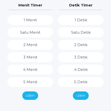
7 Hari
7 Jam
Menit Timer
Detik Timer
8 Jam
1 Menit
1 Detik
9 Jam
Satu Menit
Satu Detik
10 Jam
2 Menit
2 Detik
11 Jam
3 Menit
3 Detik
12 Jam
4 Menit
4 Detik
13 Jam
5 Menit
5 Detik
14 Jam
6 Menit
6 Detik
LEBIH
LEBIH
15 Jam
7 Menit
7 Detik