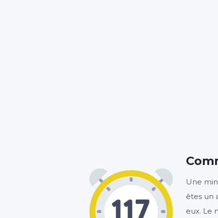
Comm
Une minu
êtes un 
eux. Le 