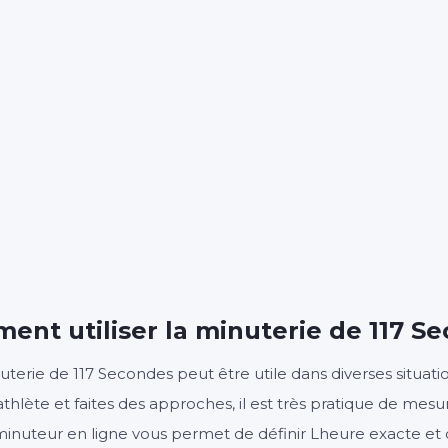
01
5
:
MINUTES
SECONDES
Démarrer
Effacer
Paramètre
ent utiliser la minuterie de 117 S
terie de 117 Secondes peut être utile dans diverses situatio
athlète et faites des approches, il est très pratique de mes
minuteur en ligne vous permet de définir Lheure exacte 