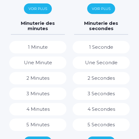
6 Jours
6 Heures
VOIR PLUS
VOIR PLUS
7 Jours
7 Heures
Minuterie des
Minuterie des
minutes
secondes
8 Heures
1 Minute
1 Seconde
9 Heures
Une Minute
Une Seconde
10 Heures
2 Minutes
2 Secondes
11 Heures
3 Minutes
3 Secondes
12 Heures
4 Minutes
4 Secondes
13 Heures
5 Minutes
5 Secondes
14 Heures