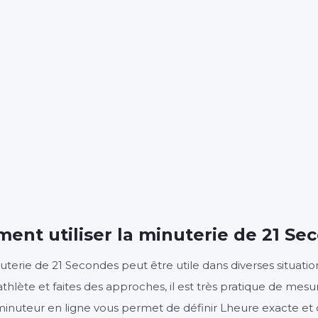
00
2
:
MINUTES
SECONDES
Démarrer
Effacer
Paramètre
ent utiliser la minuterie de 21 Se
terie de 21 Secondes peut être utile dans diverses situation
athlète et faites des approches, il est très pratique de mes
minuteur en ligne vous permet de définir Lheure exacte 