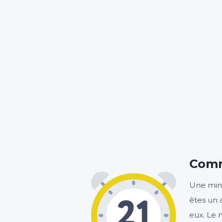
Comm
Une minu
êtes un 
eux. Le 