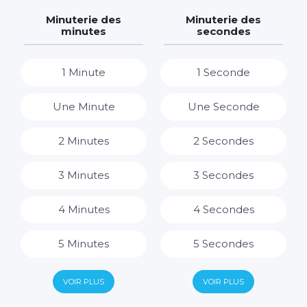
7 Jours
7 Heures
Minuterie des
Minuterie des
minutes
secondes
8 Heures
1 Minute
1 Seconde
9 Heures
Une Minute
Une Seconde
10 Heures
2 Minutes
2 Secondes
11 Heures
3 Minutes
3 Secondes
12 Heures
4 Minutes
4 Secondes
13 Heures
5 Minutes
5 Secondes
14 Heures
6 Minutes
6 Secondes
VOIR PLUS
VOIR PLUS
15 Heures