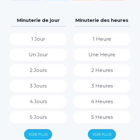
Minuterie de jour
Minuterie des heures
1 Jour
1 Heure
Un Jour
Une Heure
2 Jours
2 Heures
3 Jours
3 Heures
4 Jours
4 Heures
5 Jours
5 Heures
6 Jours
6 Heures
VOIR PLUS
VOIR PLUS