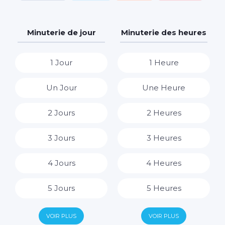
Minuterie de jour
Minuterie des heures
1 Jour
1 Heure
Un Jour
Une Heure
2 Jours
2 Heures
3 Jours
3 Heures
4 Jours
4 Heures
5 Jours
5 Heures
6 Jours
6 Heures
VOIR PLUS
VOIR PLUS