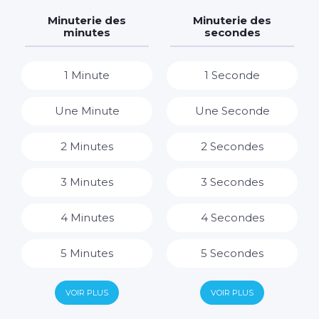
7 Jours
7 Heures
Minuterie des
Minuterie des
minutes
secondes
8 Heures
1 Minute
1 Seconde
9 Heures
Une Minute
Une Seconde
10 Heures
2 Minutes
2 Secondes
11 Heures
3 Minutes
3 Secondes
12 Heures
4 Minutes
4 Secondes
13 Heures
5 Minutes
5 Secondes
14 Heures
6 Minutes
6 Secondes
VOIR PLUS
VOIR PLUS
15 Heures