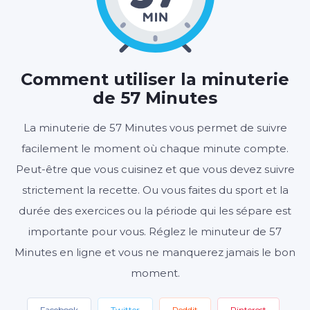
57
00
:
MINUTES
SECONDES
Comment utiliser la minuterie
de 57 Minutes
La minuterie de 57 Minutes vous permet de suivre
Démarrer
Effacer
Paramètres
facilement le moment où chaque minute compte.
Peut-être que vous cuisinez et que vous devez suivre
strictement la recette. Ou vous faites du sport et la
durée des exercices ou la période qui les sépare est
importante pour vous. Réglez le minuteur de 57
Minutes en ligne et vous ne manquerez jamais le bon
moment.
Facebook
Twitter
Reddit
Pinterest