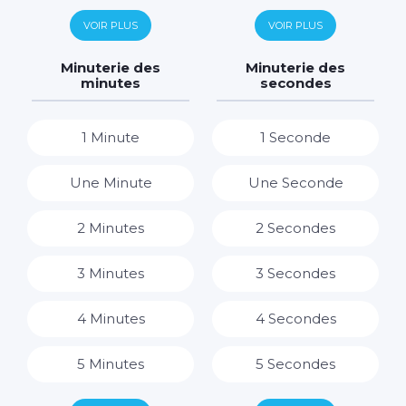
6 Jours
6 Heures
VOIR PLUS
VOIR PLUS
7 Jours
7 Heures
Minuterie des
Minuterie des
minutes
secondes
8 Heures
1 Minute
1 Seconde
9 Heures
Une Minute
Une Seconde
10 Heures
2 Minutes
2 Secondes
11 Heures
3 Minutes
3 Secondes
12 Heures
4 Minutes
4 Secondes
13 Heures
5 Minutes
5 Secondes
14 Heures