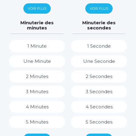
6 Jours
6 Heures
VOIR PLUS
VOIR PLUS
7 Jours
7 Heures
Minuterie des
Minuterie des
minutes
secondes
8 Heures
1 Minute
1 Seconde
9 Heures
Une Minute
Une Seconde
10 Heures
2 Minutes
2 Secondes
11 Heures
3 Minutes
3 Secondes
12 Heures
4 Minutes
4 Secondes
13 Heures
5 Minutes
5 Secondes
14 Heures