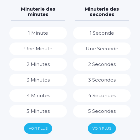
7 Jours
7 Heures
Minuterie des
Minuterie des
minutes
secondes
8 Heures
1 Minute
1 Seconde
9 Heures
Une Minute
Une Seconde
10 Heures
2 Minutes
2 Secondes
11 Heures
3 Minutes
3 Secondes
12 Heures
4 Minutes
4 Secondes
13 Heures
5 Minutes
5 Secondes
14 Heures
6 Minutes
6 Secondes
VOIR PLUS
VOIR PLUS
15 Heures