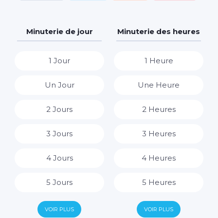
Minuterie de jour
Minuterie des heures
1 Jour
1 Heure
Un Jour
Une Heure
2 Jours
2 Heures
3 Jours
3 Heures
4 Jours
4 Heures
5 Jours
5 Heures
6 Jours
6 Heures
VOIR PLUS
VOIR PLUS