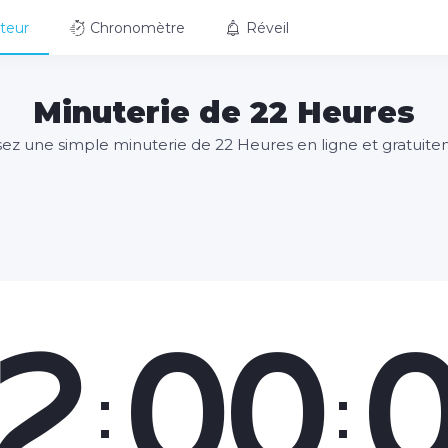
teur
Chronomètre
Réveil
Minuterie de 22 Heures
isez une simple minuterie de 22 Heures en ligne et gratuit
2
00
:
: