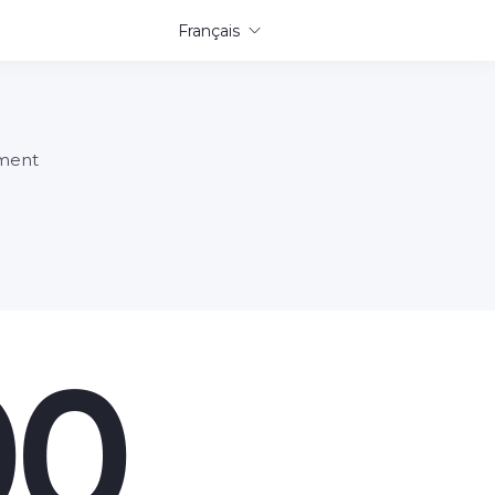
Français
ement
00