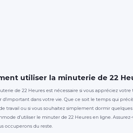
2
00
:
:
ES
MINUTES
SE
Démarrer
Effacer
Paramètre
ent utiliser la minuterie de 22 He
terie de 22 Heures est nécessaire si vous appréciez votre
d’important dans votre vie. Que ce soit le temps qui précède 
de travail ou si vous souhaitez simplement dormir quelques 
ommode d’utiliser le minuter de 22 Heures en ligne. Assurez
s occuperons du reste.