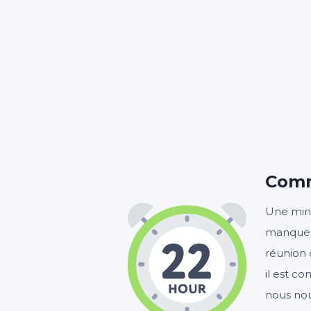
2
HEUR
Comm
Une minu
manquer 
réunion 
il est c
nous nou