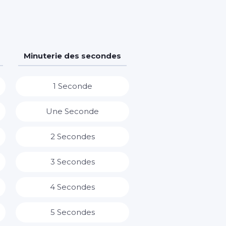
Minuterie des secondes
1 Seconde
Une Seconde
2 Secondes
3 Secondes
4 Secondes
5 Secondes