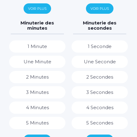
6 Jours
6 Heures
VOIR PLUS
VOIR PLUS
7 Jours
7 Heures
Minuterie des
Minuterie des
minutes
secondes
8 Heures
1 Minute
1 Seconde
9 Heures
Une Minute
Une Seconde
10 Heures
2 Minutes
2 Secondes
11 Heures
3 Minutes
3 Secondes
12 Heures
4 Minutes
4 Secondes
13 Heures
5 Minutes
5 Secondes
14 Heures