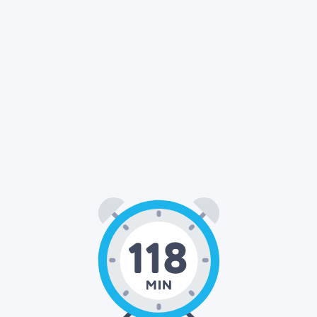
01
58
00
:
: