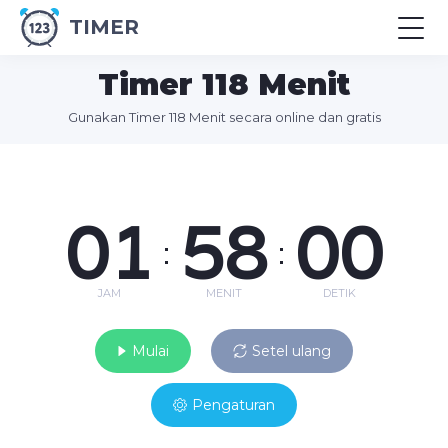
TIMER
Timer 118 Menit
Gunakan Timer 118 Menit secara online dan gratis
01
58
00
:
:
JAM
MENIT
DETIK
Mulai
Setel ulang
Pengaturan