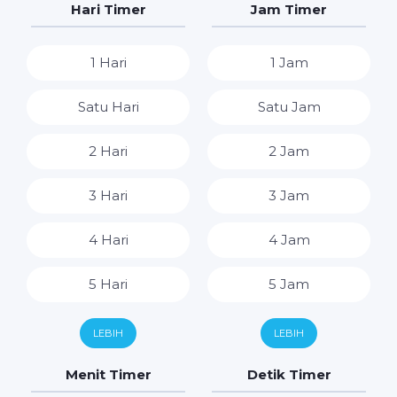
Hari Timer
Jam Timer
1 Hari
1 Jam
Satu Hari
Satu Jam
2 Hari
2 Jam
3 Hari
3 Jam
4 Hari
4 Jam
5 Hari
5 Jam
6 Hari
6 Jam
LEBIH
LEBIH
7 Hari
7 Jam
Menit Timer
Detik Timer