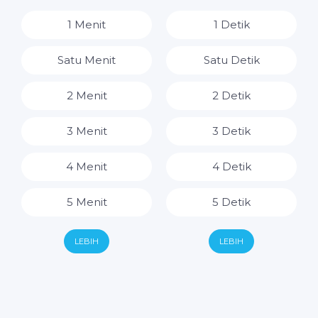
8 Jam
1 Menit
1 Detik
9 Jam
Satu Menit
Satu Detik
10 Jam
2 Menit
2 Detik
11 Jam
3 Menit
3 Detik
12 Jam
4 Menit
4 Detik
13 Jam
5 Menit
5 Detik
14 Jam
6 Menit
6 Detik
LEBIH
LEBIH
15 Jam
7 Menit
7 Detik
16 Jam
8 Menit
8 Detik