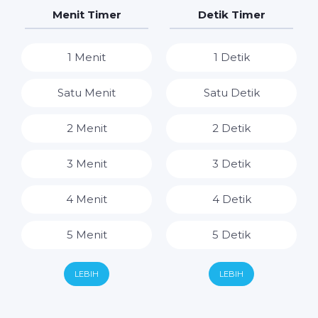
7 Hari
7 Jam
Menit Timer
Detik Timer
8 Jam
1 Menit
1 Detik
9 Jam
Satu Menit
Satu Detik
10 Jam
2 Menit
2 Detik
11 Jam
3 Menit
3 Detik
12 Jam
4 Menit
4 Detik
13 Jam
5 Menit
5 Detik
14 Jam
6 Menit
6 Detik
LEBIH
LEBIH
15 Jam
7 Menit
7 Detik