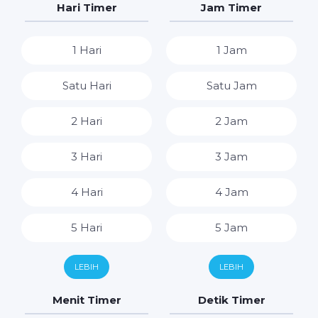
Hari Timer
Jam Timer
1 Hari
1 Jam
Satu Hari
Satu Jam
2 Hari
2 Jam
3 Hari
3 Jam
4 Hari
4 Jam
5 Hari
5 Jam
6 Hari
6 Jam
LEBIH
LEBIH
7 Hari
7 Jam
Menit Timer
Detik Timer