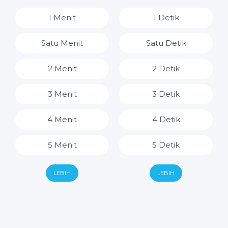
8 Jam
1 Menit
1 Detik
9 Jam
Satu Menit
Satu Detik
10 Jam
2 Menit
2 Detik
11 Jam
3 Menit
3 Detik
12 Jam
4 Menit
4 Detik
13 Jam
5 Menit
5 Detik
14 Jam
6 Menit
6 Detik
LEBIH
LEBIH
15 Jam
7 Menit
7 Detik
16 Jam
8 Menit
8 Detik