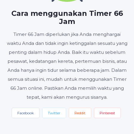
JAM
MENIT
DETIK
Cara menggunakan Timer 66
Jam
Timer 66 Jam diperlukan jika Anda menghargai
Mulai
Setel ulang
Pengaturan
waktu Anda dan tidak ingin ketinggalan sesuatu yang
penting dalam hidup Anda. Baik itu waktu sebelum
pesawat, kedatangan kereta, pertemuan bisnis, atau
Anda hanya ingin tidur selama beberapa jam. Dalam
semua situasi ini, mudah untuk menggunakan Timer
66 Jam online. Pastikan Anda memilih waktu yang
tepat, kami akan mengurus sisanya.
Facebook
Twitter
Reddit
Pinterest