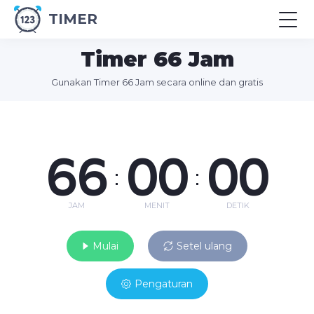
TIMER
Timer 66 Jam
Gunakan Timer 66 Jam secara online dan gratis
66
00
00
:
:
JAM
MENIT
DETIK
Mulai
Setel ulang
Pengaturan