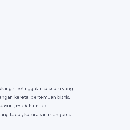
00
DETIK
an
k ingin ketinggalan sesuatu yang
angan kereta, pertemuan bisnis,
asi ini, mudah untuk
yang tepat, kami akan mengurus