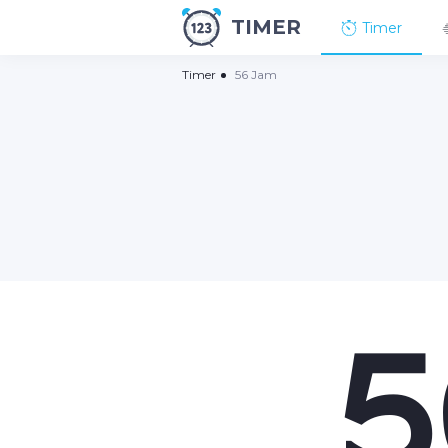
TIMER
Timer
Timer
56 Jam
5