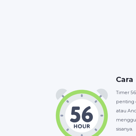
5
JAM
Cara
Timer 56
penting 
atau And
menggun
sisanya.