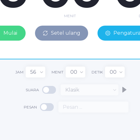
MENIT
Mulai
Setel ulang
Pengatur
56
00
00
JAM
MENIT
DETIK
Klasik
SUARA
PESAN