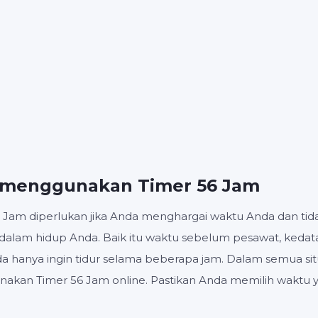
6
00
:
:
MENIT
Mulai
Setel ulang
Pengatur
 menggunakan Timer 56 Jam
 Jam diperlukan jika Anda menghargai waktu Anda dan tida
dalam hidup Anda. Baik itu waktu sebelum pesawat, kedat
a hanya ingin tidur selama beberapa jam. Dalam semua situ
akan Timer 56 Jam online. Pastikan Anda memilih waktu 