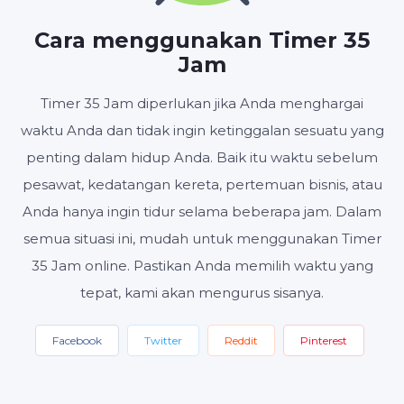
JAM
MENIT
DETIK
Cara menggunakan Timer 35
Jam
Timer 35 Jam diperlukan jika Anda menghargai
Mulai
Setel ulang
Pengaturan
waktu Anda dan tidak ingin ketinggalan sesuatu yang
penting dalam hidup Anda. Baik itu waktu sebelum
pesawat, kedatangan kereta, pertemuan bisnis, atau
Anda hanya ingin tidur selama beberapa jam. Dalam
semua situasi ini, mudah untuk menggunakan Timer
35 Jam online. Pastikan Anda memilih waktu yang
tepat, kami akan mengurus sisanya.
Facebook
Twitter
Reddit
Pinterest