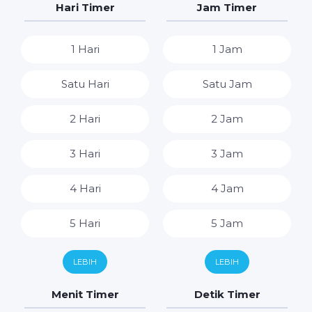
Hari Timer
Jam Timer
1 Hari
1 Jam
Satu Hari
Satu Jam
2 Hari
2 Jam
3 Hari
3 Jam
4 Hari
4 Jam
5 Hari
5 Jam
6 Hari
6 Jam
LEBIH
LEBIH
7 Hari
7 Jam
Menit Timer
Detik Timer