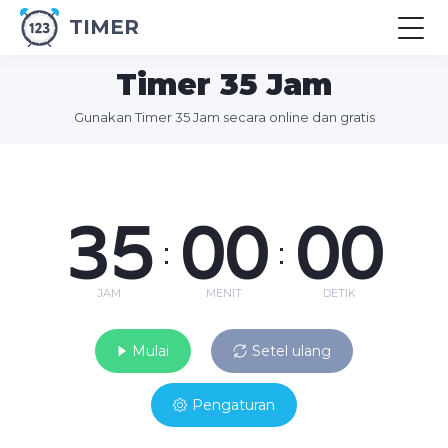
TIMER
Timer 35 Jam
Gunakan Timer 35 Jam secara online dan gratis
35
00
00
:
:
JAM
MENIT
DETIK
Mulai
Setel ulang
Pengaturan