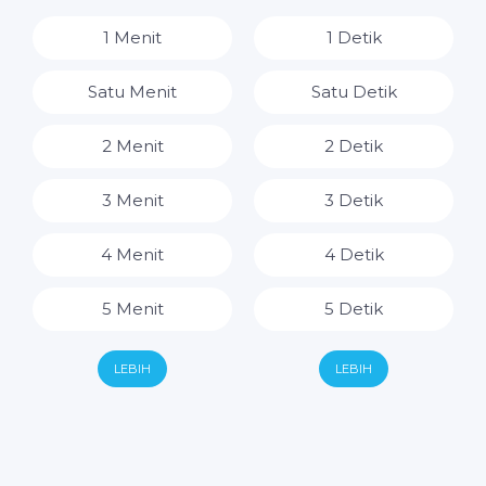
8 Jam
1 Menit
1 Detik
9 Jam
Satu Menit
Satu Detik
10 Jam
2 Menit
2 Detik
11 Jam
3 Menit
3 Detik
12 Jam
4 Menit
4 Detik
13 Jam
5 Menit
5 Detik
14 Jam
6 Menit
6 Detik
LEBIH
LEBIH
15 Jam
7 Menit
7 Detik
16 Jam
8 Menit
8 Detik