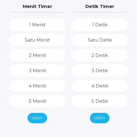
7 Hari
7 Jam
Menit Timer
Detik Timer
8 Jam
1 Menit
1 Detik
9 Jam
Satu Menit
Satu Detik
10 Jam
2 Menit
2 Detik
11 Jam
3 Menit
3 Detik
12 Jam
4 Menit
4 Detik
13 Jam
5 Menit
5 Detik
14 Jam
6 Menit
6 Detik
LEBIH
LEBIH
15 Jam
7 Menit
7 Detik