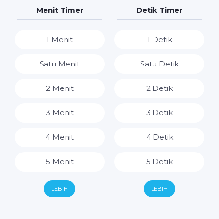
7 Hari
7 Jam
Menit Timer
Detik Timer
8 Jam
1 Menit
1 Detik
9 Jam
Satu Menit
Satu Detik
10 Jam
2 Menit
2 Detik
11 Jam
3 Menit
3 Detik
12 Jam
4 Menit
4 Detik
13 Jam
5 Menit
5 Detik
14 Jam
6 Menit
6 Detik
LEBIH
LEBIH
15 Jam
7 Menit
7 Detik