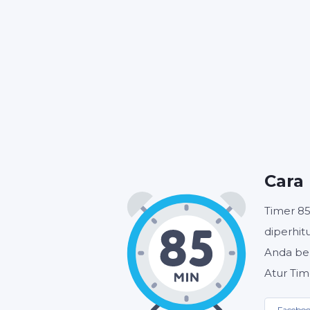
JAM
Cara
Timer 8
diperhi
Anda ber
Atur Tim
Facebo