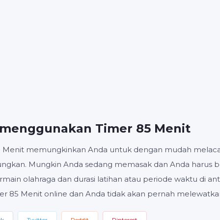
MENIT
Mulai
Setel ulang
Pengatur
 menggunakan Timer 85 Menit
5 Menit memungkinkan Anda untuk dengan mudah melacak 
tungkan. Mungkin Anda sedang memasak dan Anda harus be
main olahraga dan durasi latihan atau periode waktu di an
er 85 Menit online dan Anda tidak akan pernah melewatka
ok
Twitter
Reddit
Pinterest