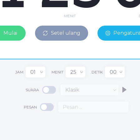
MENIT
Mulai
Setel ulang
Pengatur
01
25
00
JAM
MENIT
DETIK
Klasik
SUARA
1
PESAN
25
:
: