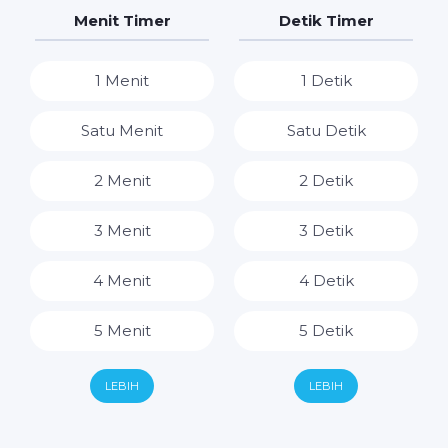
7 Hari
7 Jam
Menit Timer
Detik Timer
8 Jam
1 Menit
1 Detik
9 Jam
Satu Menit
Satu Detik
10 Jam
2 Menit
2 Detik
11 Jam
3 Menit
3 Detik
12 Jam
4 Menit
4 Detik
13 Jam
5 Menit
5 Detik
14 Jam
6 Menit
6 Detik
LEBIH
LEBIH
15 Jam
7 Menit
7 Detik