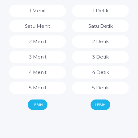
8 Jam
1 Menit
1 Detik
9 Jam
Satu Menit
Satu Detik
10 Jam
2 Menit
2 Detik
11 Jam
3 Menit
3 Detik
12 Jam
4 Menit
4 Detik
13 Jam
5 Menit
5 Detik
14 Jam
6 Menit
6 Detik
LEBIH
LEBIH
15 Jam
7 Menit
7 Detik
16 Jam
8 Menit
8 Detik