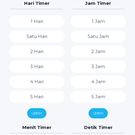
Hari Timer
Jam Timer
1 Hari
1 Jam
Satu Hari
Satu Jam
2 Hari
2 Jam
3 Hari
3 Jam
4 Hari
4 Jam
5 Hari
5 Jam
6 Hari
6 Jam
LEBIH
LEBIH
7 Hari
7 Jam
Menit Timer
Detik Timer