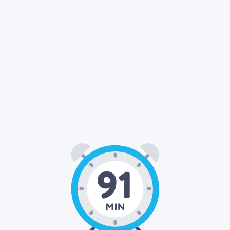
01
31
00
:
: