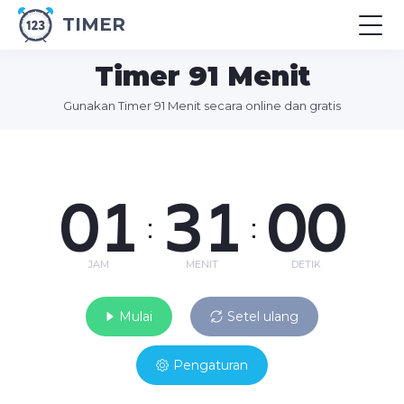
TIMER
Timer 91 Menit
Gunakan Timer 91 Menit secara online dan gratis
01
31
00
:
:
JAM
MENIT
DETIK
Mulai
Setel ulang
Pengaturan