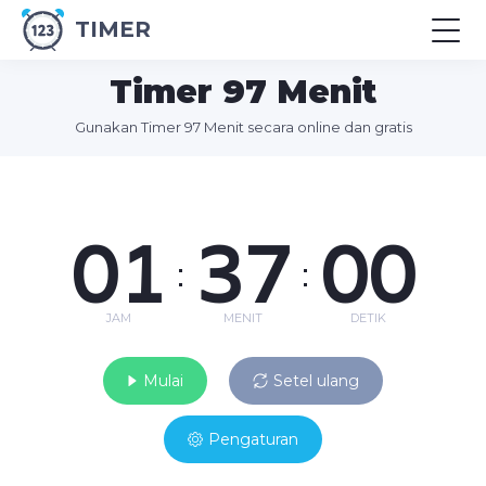
TIMER
Timer 97 Menit
Gunakan Timer 97 Menit secara online dan gratis
01
37
00
:
:
JAM
MENIT
DETIK
Mulai
Setel ulang
Pengaturan