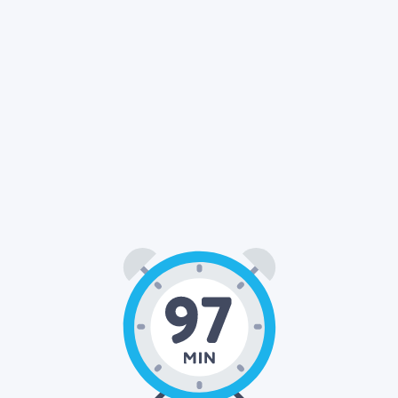
01
37
00
:
: