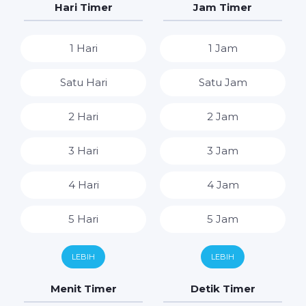
Hari Timer
Jam Timer
1 Hari
1 Jam
Satu Hari
Satu Jam
2 Hari
2 Jam
3 Hari
3 Jam
4 Hari
4 Jam
5 Hari
5 Jam
6 Hari
6 Jam
LEBIH
LEBIH
7 Hari
7 Jam
Menit Timer
Detik Timer