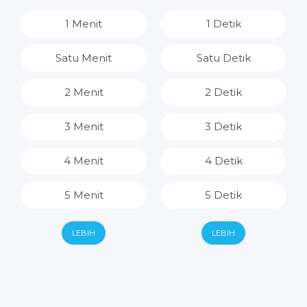
8 Jam
1 Menit
1 Detik
9 Jam
Satu Menit
Satu Detik
10 Jam
2 Menit
2 Detik
11 Jam
3 Menit
3 Detik
12 Jam
4 Menit
4 Detik
13 Jam
5 Menit
5 Detik
14 Jam
6 Menit
6 Detik
LEBIH
LEBIH
15 Jam
7 Menit
7 Detik
16 Jam
8 Menit
8 Detik