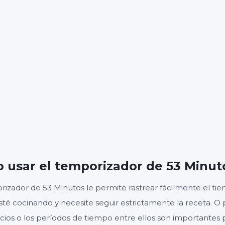
53
0
:
MINUTOS
SEGUNDOS
Inicio
Reiniciar
Ajustes
 usar el temporizador de 53 Minut
rizador de 53 Minutos le permite rastrear fácilmente el t
sté cocinando y necesite seguir estrictamente la receta. O 
cicios o los períodos de tiempo entre ellos son importantes 