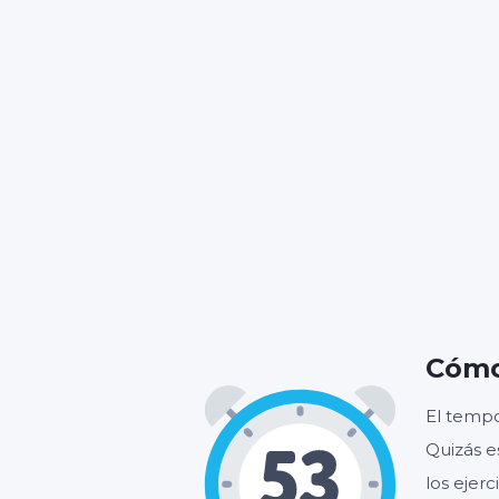
Cómo
El tempo
Quizás e
los ejer