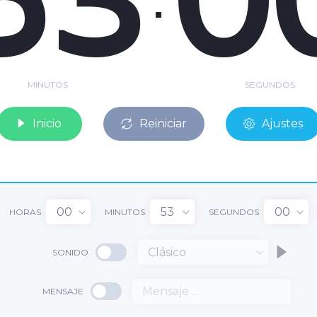
MINUTOS
SEGUNDOS
Inicio
Reiniciar
Ajustes
00
53
00
HORAS
MINUTOS
SEGUNDOS
Clásico
SONIDO
MENSAJE