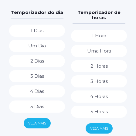
Temporizador do dia
Temporizador de
horas
1 Dias
1 Hora
Um Dia
Uma Hora
2 Dias
2 Horas
3 Dias
3 Horas
4 Dias
4 Horas
5 Dias
5 Horas
6 Dias
VEJA MAIS
6 Horas
VEJA MAIS