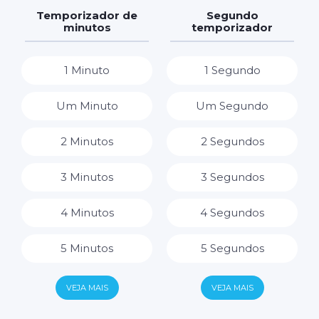
7 Dias
7 Horas
Temporizador de
Segundo
minutos
temporizador
8 Horas
1 Minuto
1 Segundo
9 Horas
Um Minuto
Um Segundo
10 Horas
2 Minutos
2 Segundos
11 Horas
3 Minutos
3 Segundos
12 Horas
4 Minutos
4 Segundos
13 Horas
5 Minutos
5 Segundos
14 Horas
6 Minutos
6 Segundos
VEJA MAIS
VEJA MAIS
15 Horas