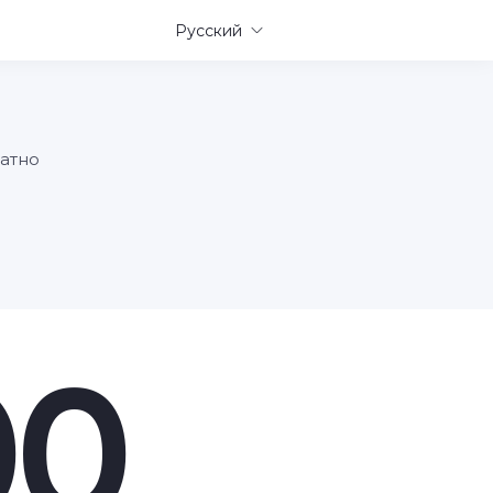
Русский
латно
00