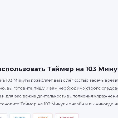
Ы
МИНУТЫ
С
Старт
Сбросить
Настройк
использовать Таймер на 103 Мин
на 103 Минуты позволяет вам с легкостью засечь время,
о, вы готовите пищу и вам необходимо строго следова
 и для вас важна длительность выполнения упражнен
становите Таймер на 103 Минуты онлайн и вы никогда н
ok
Twitter
Reddit
Pinterest