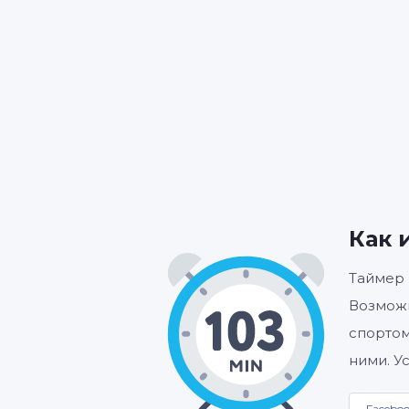
ЧАС
Как 
Таймер 
Возможн
спортом
ними. У
Facebo