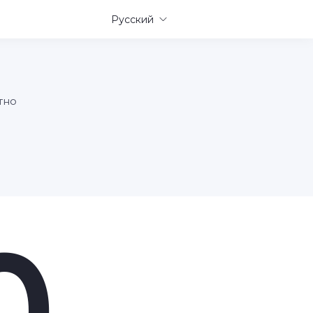
Русский
тно
0