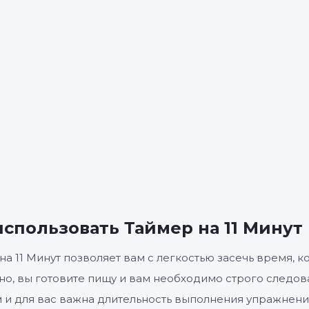
11
0
:
МИНУТЫ
СЕКУНДЫ
Старт
Сбросить
Настройк
использовать Таймер на 11 Минут
на 11 Минут позволяет вам с легкостью засечь время, к
о, вы готовите пищу и вам необходимо строго следова
 и для вас важна длительность выполнения упражнен