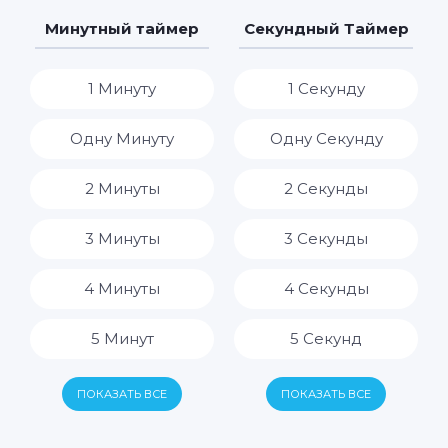
7 Дней
7 Часов
Минутный таймер
Секундный Таймер
8 Часов
1 Минуту
1 Секунду
9 Часов
Одну Минуту
Одну Секунду
10 Часов
2 Минуты
2 Секунды
11 Часов
3 Минуты
3 Секунды
12 Часов
4 Минуты
4 Секунды
13 Часов
5 Минут
5 Секунд
14 Часов
6 Минут
6 Секунд
ПОКАЗАТЬ ВСЕ
ПОКАЗАТЬ ВСЕ
15 Часов
7 Минут
7 Секунд