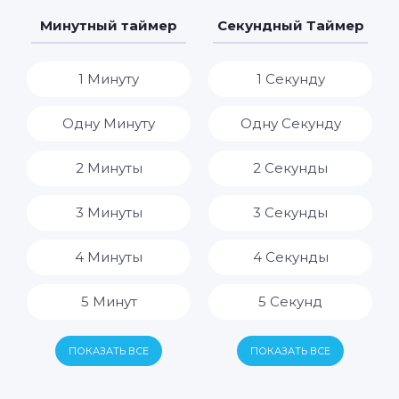
7 Дней
7 Часов
Минутный таймер
Секундный Таймер
8 Часов
1 Минуту
1 Секунду
9 Часов
Одну Минуту
Одну Секунду
10 Часов
2 Минуты
2 Секунды
11 Часов
3 Минуты
3 Секунды
12 Часов
4 Минуты
4 Секунды
13 Часов
5 Минут
5 Секунд
14 Часов
6 Минут
6 Секунд
ПОКАЗАТЬ ВСЕ
ПОКАЗАТЬ ВСЕ
15 Часов
7 Минут
7 Секунд