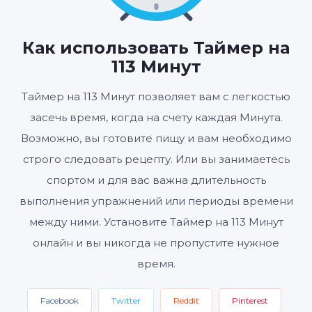
01
53
00
:
:
ЧАСЫ
МИНУТЫ
СЕКУНДЫ
Как использовать Таймер на
113 Минут
Таймер на 113 Минут позволяет вам с легкостью
Старт
Сбросить
Настройки
засечь время, когда на счету каждая Минута.
Возможно, вы готовите пищу и вам необходимо
строго следовать рецепту. Или вы занимаетесь
спортом и для вас важна длительность
выполнения упражнений или периоды времени
между ними. Установите Таймер на 113 Минут
онлайн и вы никогда не пропустите нужное
время.
Facebook
Twitter
Reddit
Pinterest