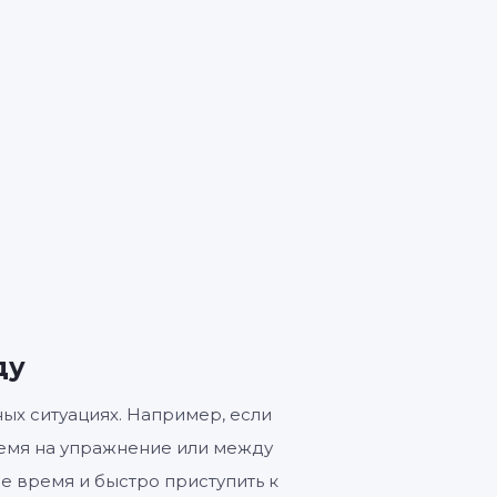
1
и
ду
ых ситуациях. Например, если
ремя на упражнение или между
е время и быстро приступить к