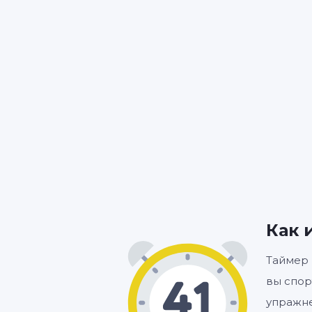
Как 
Таймер 
вы спор
упражне