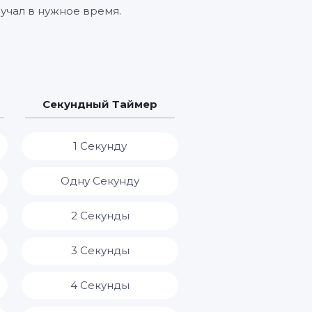
учал в нужное время.
Секундный Таймер
1 Секунду
Одну Секунду
2 Секунды
3 Секунды
4 Секунды