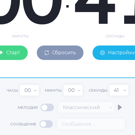
МИНУТЫ
СЕКУНДЫ
Старт
Сбросить
Настройк
00
00
41
ЧАСЫ
МИНУТЫ
СЕКУНДЫ
Классический
МЕЛОДИЯ
СООБЩЕНИЕ