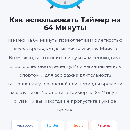
01
04
00
:
:
ЧАСЫ
МИНУТЫ
СЕКУНДЫ
Как использовать Таймер на
64 Минуты
Таймер на 64 Минуты позволяет вам с легкостью
Старт
Сбросить
Настройки
засечь время, когда на счету каждая Минута.
Возможно, вы готовите пищу и вам необходимо
строго следовать рецепту. Или вы занимаетесь
спортом и для вас важна длительность
выполнения упражнений или периоды времени
между ними. Установите Таймер на 64 Минуты
онлайн и вы никогда не пропустите нужное
время.
Facebook
Twitter
Reddit
Pinterest