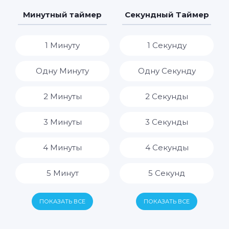
7 Дней
7 Часов
Минутный таймер
Секундный Таймер
8 Часов
1 Минуту
1 Секунду
9 Часов
Одну Минуту
Одну Секунду
10 Часов
2 Минуты
2 Секунды
11 Часов
3 Минуты
3 Секунды
12 Часов
4 Минуты
4 Секунды
13 Часов
5 Минут
5 Секунд
14 Часов
6 Минут
6 Секунд
ПОКАЗАТЬ ВСЕ
ПОКАЗАТЬ ВСЕ
15 Часов
7 Минут
7 Секунд