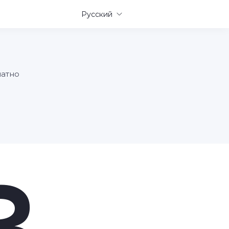
Русский
латно
3