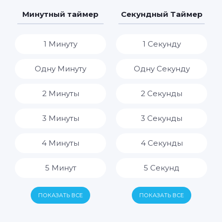
7 Дней
7 Часов
Минутный таймер
Секундный Таймер
8 Часов
1 Минуту
1 Секунду
9 Часов
Одну Минуту
Одну Секунду
10 Часов
2 Минуты
2 Секунды
11 Часов
3 Минуты
3 Секунды
12 Часов
4 Минуты
4 Секунды
13 Часов
5 Минут
5 Секунд
14 Часов
6 Минут
6 Секунд
ПОКАЗАТЬ ВСЕ
ПОКАЗАТЬ ВСЕ
15 Часов
7 Минут
7 Секунд