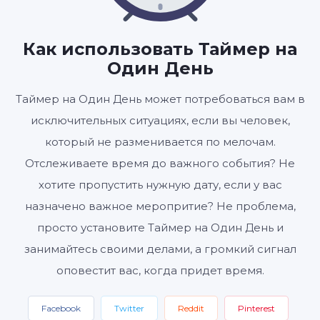
24
00
00
:
:
ЧАСЫ
МИНУТЫ
СЕКУНДЫ
Как использовать Таймер на
Один День
Таймер на Один День может потребоваться вам в
Старт
Сбросить
Настройки
исключительных ситуациях, если вы человек,
который не разменивается по мелочам.
Отслеживаете время до важного события? Не
хотите пропустить нужную дату, если у вас
назначено важное меропритие? Не проблема,
просто установите Таймер на Один День и
занимайтесь своими делами, а громкий сигнал
оповестит вас, когда придет время.
Facebook
Twitter
Reddit
Pinterest