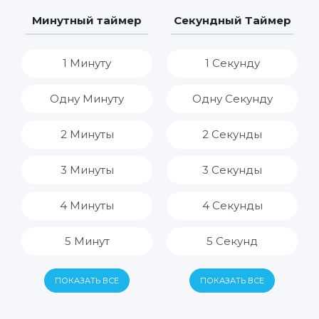
7 Дней
7 Часов
Минутный таймер
Секундный Таймер
8 Часов
1 Минуту
1 Секунду
9 Часов
Одну Минуту
Одну Секунду
10 Часов
2 Минуты
2 Секунды
11 Часов
3 Минуты
3 Секунды
12 Часов
4 Минуты
4 Секунды
13 Часов
5 Минут
5 Секунд
14 Часов
6 Минут
6 Секунд
ПОКАЗАТЬ ВСЕ
ПОКАЗАТЬ ВСЕ
15 Часов
7 Минут
7 Секунд