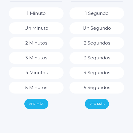
8 Horas
1 Minuto
1 Segundo
9 Horas
Un Minuto
Un Segundo
10 Horas
2 Minutos
2 Segundos
11 Horas
3 Minutos
3 Segundos
12 Horas
4 Minutos
4 Segundos
13 Horas
5 Minutos
5 Segundos
14 Horas
6 Minutos
6 Segundos
VER MÁS
VER MÁS
15 Horas
7 Minutos
7 Segundos
16 Horas
8 Minutos
8 Segundos