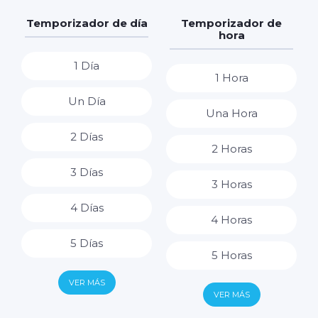
Temporizador de día
Temporizador de
hora
1 Día
1 Hora
Un Día
Una Hora
2 Días
2 Horas
3 Días
3 Horas
4 Días
4 Horas
5 Días
5 Horas
6 Días
VER MÁS
6 Horas
VER MÁS
7 Días