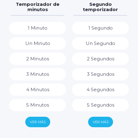
7 Horas
Temporizador de
Segundo
minutos
temporizador
8 Horas
1 Minuto
1 Segundo
9 Horas
Un Minuto
Un Segundo
10 Horas
2 Minutos
2 Segundos
11 Horas
3 Minutos
3 Segundos
12 Horas
4 Minutos
4 Segundos
13 Horas
5 Minutos
5 Segundos
14 Horas
6 Minutos
6 Segundos
VER MÁS
VER MÁS
15 Horas
7 Minutos
7 Segundos