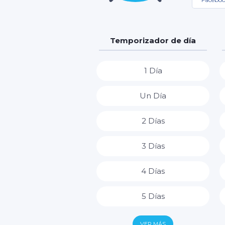
Temporizador de día
1 Día
Un Día
2 Días
3 Días
4 Días
5 Días
6 Días
VER MÁS