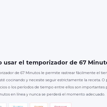
S
MINUTOS
SE
Inicio
Reiniciar
Ajustes
 usar el temporizador de 67 Minut
rizador de 67 Minutos le permite rastrear fácilmente el t
sté cocinando y necesite seguir estrictamente la receta. O 
cicios o los períodos de tiempo entre ellos son importantes 
nutos en línea y nunca se perderá el momento adecuado.
ok
Twitter
Reddit
Pinterest