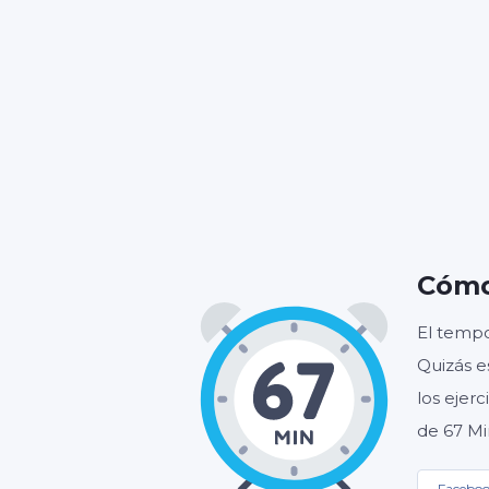
HORA
Cómo
El tempo
Quizás e
los ejer
de 67 Mi
Facebo