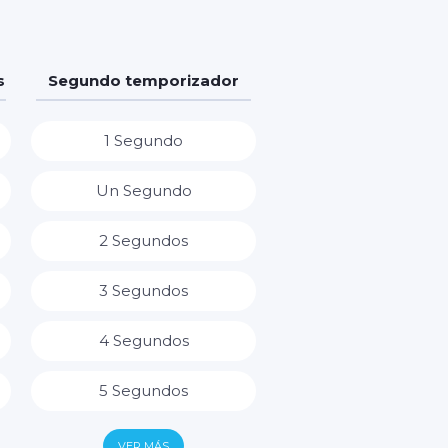
s
Segundo temporizador
1 Segundo
Un Segundo
2 Segundos
3 Segundos
4 Segundos
5 Segundos
6 Segundos
VER MÁS