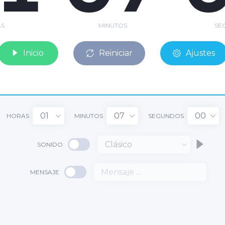
S
MINUTOS
SE
Inicio
Reiniciar
Ajustes
01
07
00
HORAS
MINUTOS
SEGUNDOS
Clásico
SONIDO
1
MENSAJE
07
:
: