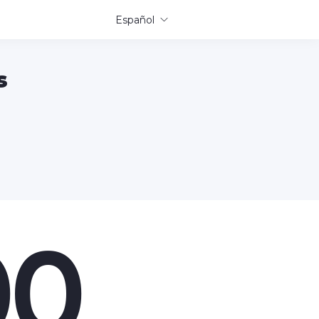
Español
s
00