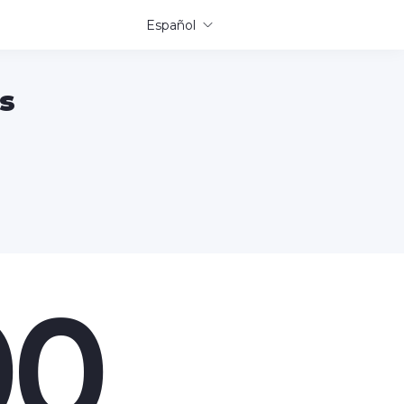
Español
s
00