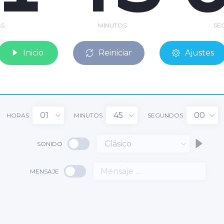
S
MINUTOS
SE
Inicio
Reiniciar
Ajustes
01
45
00
HORAS
MINUTOS
SEGUNDOS
Clásico
SONIDO
1
MENSAJE
45
:
: