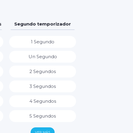
s
Segundo temporizador
1 Segundo
Un Segundo
2 Segundos
3 Segundos
4 Segundos
5 Segundos
6 Segundos
VER MÁS