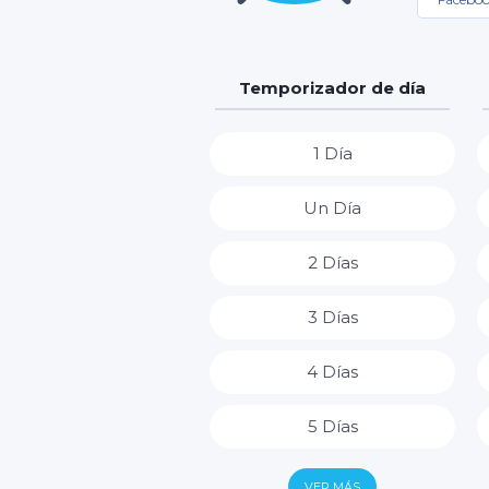
Temporizador de día
1 Día
Un Día
2 Días
3 Días
4 Días
5 Días
6 Días
VER MÁS