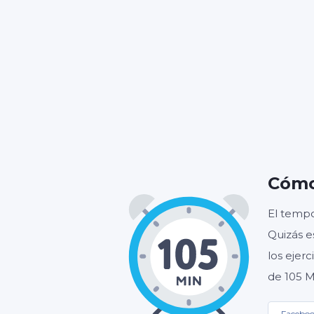
HORA
Cómo
El tempo
Quizás e
los ejer
de 105 M
Facebo